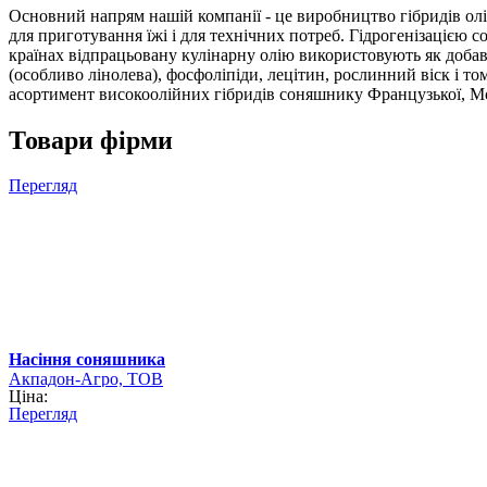
Основний напрям нашій компанії - це виробництво гібридів ол
для приготування їжі і для технічних потреб. Гідрогенізацією
країнах відпрацьовану кулінарну олію використовують як добавк
(особливо лінолева), фосфоліпіди, лецітин, рослинний віск і 
асортимент високоолійних гібридів соняшнику Французької, Мол
Товари фірми
Перегляд
Насіння соняшника
Акпадон-Агро, ТОВ
Ціна:
Перегляд