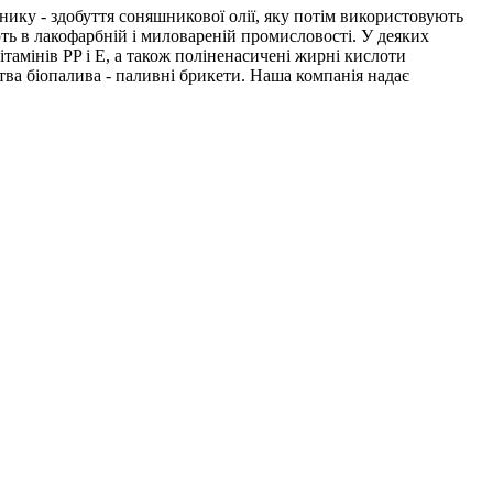
ку - здобуття соняшникової олії, яку потім використовують
ть в лакофарбній і миловареній промисловості. У деяких
тамінів PP і E, а також поліненасичені жирні кислоти
ва біопалива - паливні брикети. Наша компанія надає