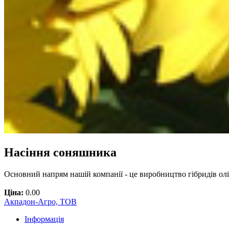
Насіння соняшника
Основний напрям нашій компанії - це виробництво гібридів о
Ціна:
0.00
Акпадон-Агро, ТОВ
Інформація