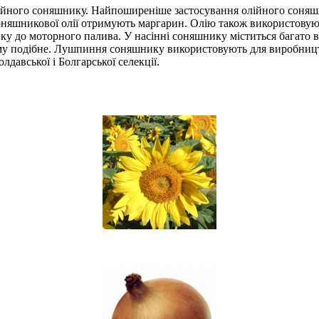
ійного соняшнику. Найпоширеніше застосування олійного соняшни
 соняшникової олії отримують маргарин. Олію також використовую
у до моторного палива. У насінні соняшнику міститься багато ві
тому подібне. Лушпиння соняшнику використовують для виробницт
давської і Болгарської селекції.