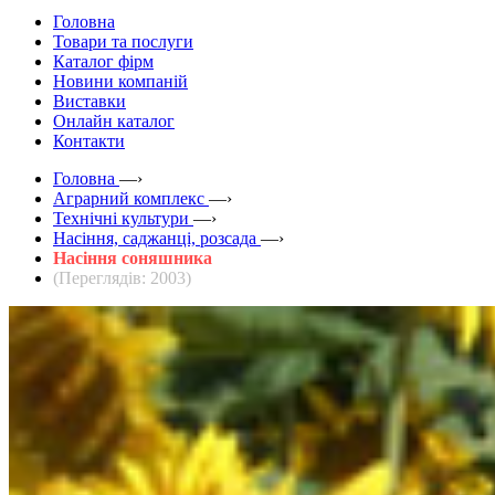
Головна
Товари та послуги
Каталог фірм
Новини компаній
Виставки
Онлайн каталог
Контакти
Головна
—›
Аграрний комплекс
—›
Технічні культури
—›
Насіння, саджанці, розсада
—›
Насіння соняшника
(Переглядів: 2003)