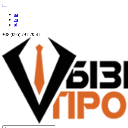
ua
ua
en
pl
+38 (096) 791-79-41