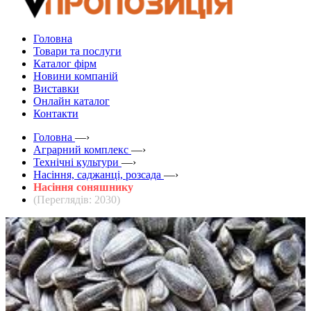
Головна
Товари та послуги
Каталог фірм
Новини компаній
Виставки
Онлайн каталог
Контакти
Головна
—›
Аграрний комплекс
—›
Технічні культури
—›
Насіння, саджанці, розсада
—›
Насіння соняшнику
(Переглядів: 2030)