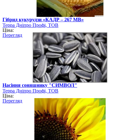
Гібрид кукурудзи «КАДР – 267 МВ»
Терра Дніпро Профі, ТОВ
Ціна:
Перегляд
Насіння соняшнику "СИМВОЛ"
Терра Дніпро Профі, ТОВ
Ціна:
Перегляд