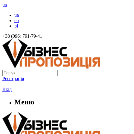
ua
ua
en
pl
+38 (096) 791-79-41
Реєстрація
|
Вхід
Меню