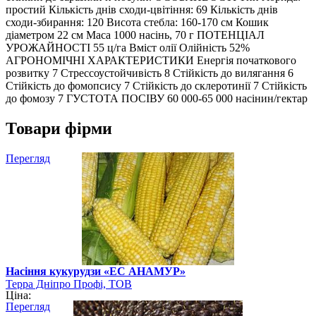
простий Кількість днів сходи-цвітіння: 69 Кількість днів
сходи-збирання: 120 Висота стебла: 160-170 см Кошик
діаметром 22 см Маса 1000 насінь, 70 г ПОТЕНЦІАЛ
УРОЖАЙНОСТІ 55 ц/га Вміст олії Олійність 52%
АГРОНОМІЧНІ ХАРАКТЕРИСТИКИ Енергія початкового
розвитку 7 Стрессоустойчивість 8 Стійкість до вилягання 6
Стійкість до фомопсису 7 Стійкість до склеротинії 7 Стійкість
до фомозу 7 ГУСТОТА ПОСІВУ 60 000-65 000 насінин/гектар
Товари фірми
Перегляд
Насіння кукурудзи «ЕС АНАМУР»
Терра Дніпро Профі, ТОВ
Ціна:
Перегляд