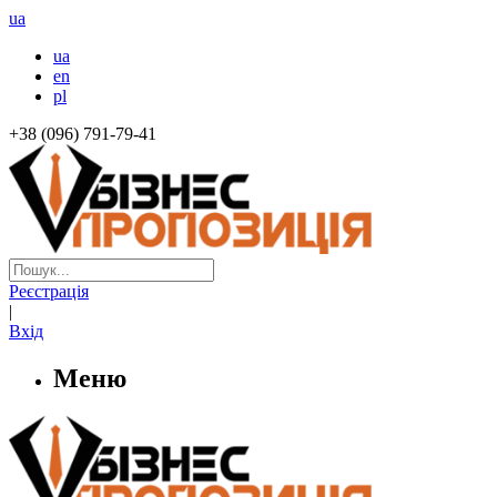
ua
ua
en
pl
+38 (096) 791-79-41
Реєстрація
|
Вхід
Меню