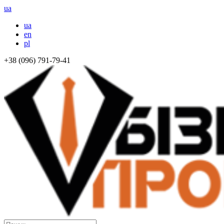
ua
ua
en
pl
+38 (096) 791-79-41