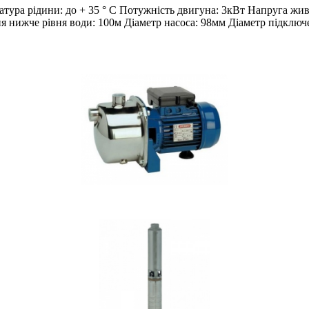
ратура рідини: до + 35 ° С Потужність двигуна: 3кВт Напруга
ня нижче рівня води: 100м Діаметр насоса: 98мм Діаметр підключ