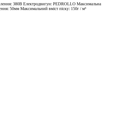
 живлення: 380В Електродвигун: PEDROLLO Максимальна
ення: 50мм Максимальний вміст піску: 150г / м³