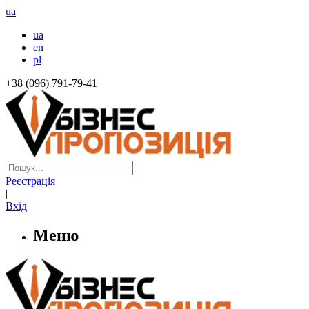
ua
ua
en
pl
+38 (096) 791-79-41
Реєстрація
|
Вхід
Меню