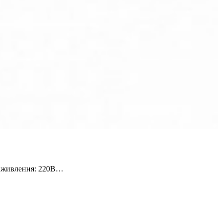
га живлення: 220В…