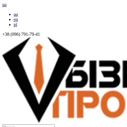
ua
ua
en
pl
+38 (096) 791-79-41