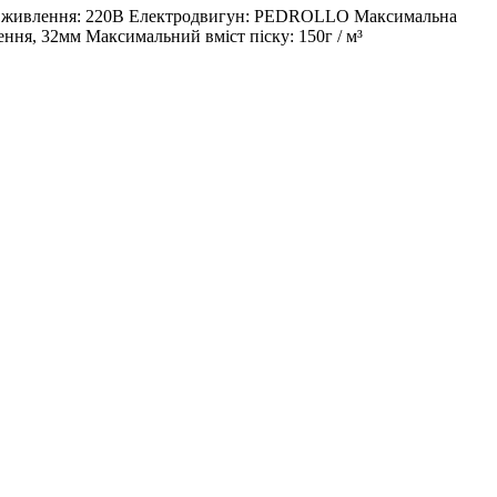
руга живлення: 220В Електродвигун: PEDROLLO Максимальна
ення, 32мм Максимальний вміст піску: 150г / м³