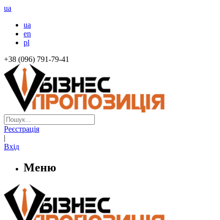
ua
ua
en
pl
+38 (096) 791-79-41
Реєстрація
|
Вхід
Меню