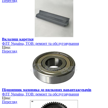
Перегляд
Вкладиш каретки
ФЛТ Україна, ТОВ: ремонт та обслуговування
Ціна:
навантажувально-розвантажувальної техніки
Перегляд
Підшипник маховика до вилкових навантажувачів
ФЛТ Україна, ТОВ: ремонт та обслуговування
Ціна:
навантажувально-розвантажувальної техніки
Перегляд