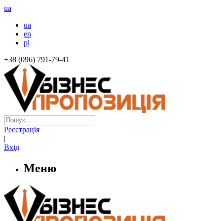
ua
ua
en
pl
+38 (096) 791-79-41
Реєстрація
|
Вхід
Меню