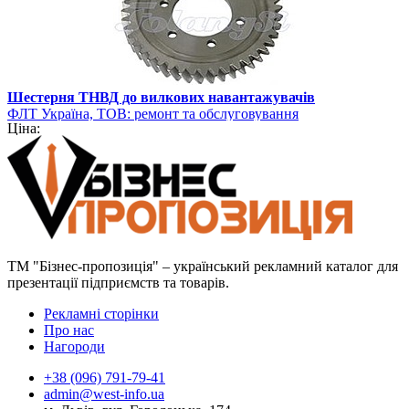
Шестерня ТНВД до вилкових навантажувачів
ФЛТ Україна, ТОВ: ремонт та обслуговування
Ціна:
навантажувально-розвантажувальної техніки
ТМ "Бізнес-пропозиція" – український рекламний каталог для
презентації підприємств та товарів.
Рекламні сторінки
Про нас
Нагороди
+38 (096) 791-79-41
admin@west-info.ua