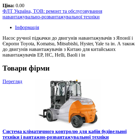
Ціна:
0.00
ФЛТ Україна, ТОВ: ремонт та обслуговування
навантажувально-розвантажувальної техніки
Інформація
Насос ручної підкачки до двигунів навантажувачів з Японії і
Європи Toyota, Komatsu, Mitsubishi, Hyster, Yale та ін. А також
до двигунів навантажувачів з Китаю для китайських
навантажувачів EP, HC, Helli, Baoli і ін
Товари фірми
Перегляд
Система кліматичного контролю для кабін будівельної
техніки і вантажно-розвантажувальної техніки