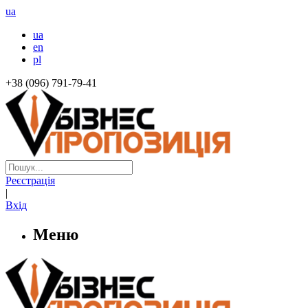
ua
ua
en
pl
+38 (096) 791-79-41
Реєстрація
|
Вхід
Меню