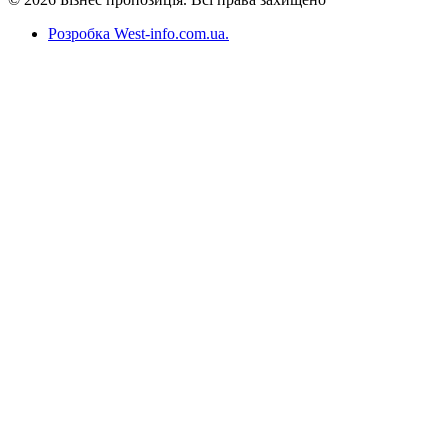
Розробка West-info.com.ua
.