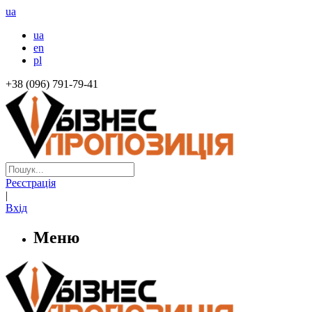
ua
ua
en
pl
+38 (096) 791-79-41
Реєстрація
|
Вхід
Меню