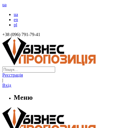
ua
ua
en
pl
+38 (096) 791-79-41
Реєстрація
|
Вхід
Меню