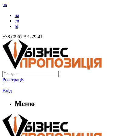
ua
ua
en
pl
+38 (096) 791-79-41
Реєстрація
|
Вхід
Меню