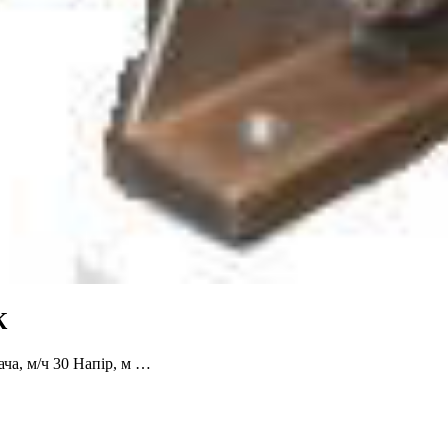
К
а, м/ч 30 Напір, м …