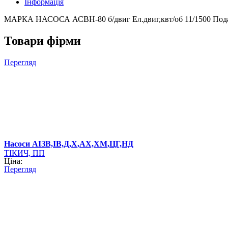
Інформація
МАРКА НАСОСА АСВН-80 б/двиг Ел.двиг,квт/об 11/1500 Подача
Товари фірми
Перегляд
Насоси АІЗВ,ІВ,Д,Х,АХ,ХМ,ЦГ,НД
ТІКИЧ, ПП
Ціна:
Перегляд