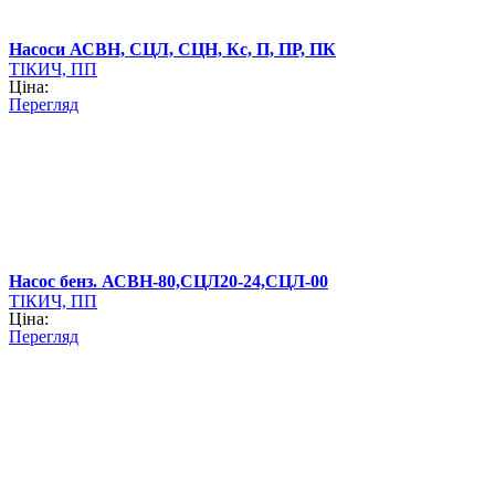
Насоси АСВН, СЦЛ, СЦН, Кс, П, ПР, ПК
ТІКИЧ, ПП
Ціна:
Перегляд
Насос бенз. АСВН-80,СЦЛ20-24,СЦЛ-00
ТІКИЧ, ПП
Ціна:
Перегляд