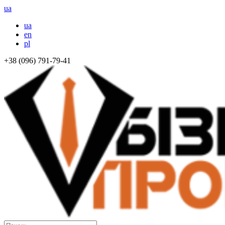
ua
ua
en
pl
+38 (096) 791-79-41