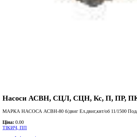
Насоси АСВН, СЦЛ, СЦН, Кс, П, ПР, П
МАРКА НАСОСА АСВН-80 б/двиг Ел.двиг,квт/об 11/1500 Подач
Ціна:
0.00
ТІКИЧ, ПП