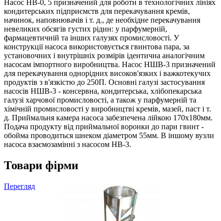
Насос НВ-0, 5 призначений для роботи в технологічних лініях
кондитерських підприємств для перекачування кремів,
начинок, наповнювачів і т. д., де необхідне перекачування
невеликих обсягів густих рідин: у парфумерній,
фармацевтичній та інших галузях промисловості. У
конструкції насоса використовується гвинтова пара, за
установочних і внутрішніх розмірів ідентична аналогічним
насосам імпортного виробництва. Насос НШВ-3 призначений
для перекачування однорідних високов'язких і важкотекучих
продуктів з в'язкістю до 250П. Основні галузі застосування
насосів НШВ-3 - консервна, кондитерська, хлібопекарська
галузі харчової промисловості, а також у парфумерній та
хімічній промисловості у виробництві кремів, мазей, паст і т.
д. Приймальня камера насоса забезпечена лійкою 170х180мм.
Подача продукту від приймальної воронки до пари гвинт -
обойма проводиться шнеком діаметром 55мм. В іншому вузли
насоса взаємозамінні з насосом НВ-3.
Товари фірми
Перегляд