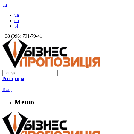
ua
ua
en
pl
+38 (096) 791-79-41
Реєстрація
|
Вхід
Меню