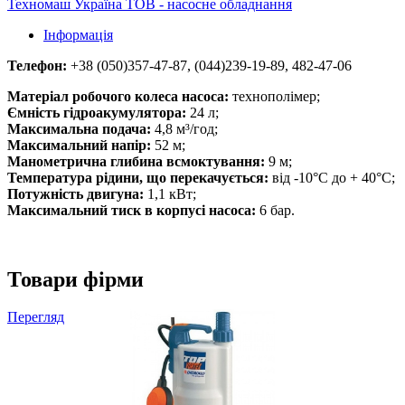
Техномаш Україна ТОВ - насосне обладнання
Інформація
Телефон:
+38 (050)357-47-87, (044)239-19-89, 482-47-06
Матеріал робочого колеса насоса:
технополімер;
Ємність гідроакумулятора:
24 л;
Максимальна подача:
4,8 м³/год;
Максимальний напір:
52 м;
Манометрична глибина всмоктування:
9 м;
Температура рідини, що перекачується:
від -10°C до + 40°C;
Потужність двигуна:
1,1 кВт;
Максимальний тиск в корпусі насоса:
6 бар.
Товари фірми
Перегляд