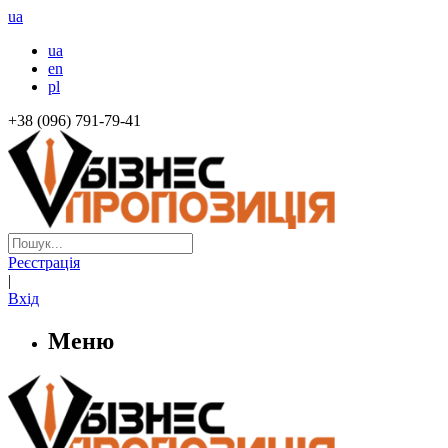
ua
ua
en
pl
+38 (096) 791-79-41
Реєстрація
|
Вхід
Меню