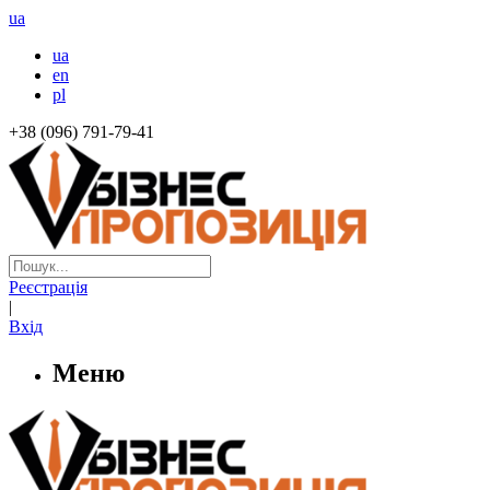
ua
ua
en
pl
+38 (096) 791-79-41
Реєстрація
|
Вхід
Меню