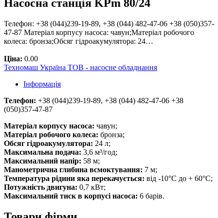
Насосна станція KPm 80/24
Телефон: +38 (044)239-19-89, +38 (044) 482-47-06 +38 (050)357-
47-87 Матеріал корпусу насоса: чавун;Матеріал робочого
колеса: бронза;Обсяг гідроакумулятора: 24…
Ціна:
0.00
Техномаш Україна ТОВ - насосне обладнання
Інформація
Телефон:
+38 (044)239-19-89, +38 (044) 482-47-06 +38
(050)357-47-87
Матеріал корпусу насоса:
чавун;
Матеріал робочого колеса:
бронза;
Обсяг гідроакумулятора:
24 л;
Максимальна подача:
3,6 м³/год;
Максимальний напір:
58 м;
Манометрична глибина всмоктування:
7 м;
Температура рідини яка перекачується:
від -10°C до + 60°C;
Потужність двигуна:
0,7 кВт;
Максимальний тиск в корпусі насоса:
6 барів.
Товари фірми