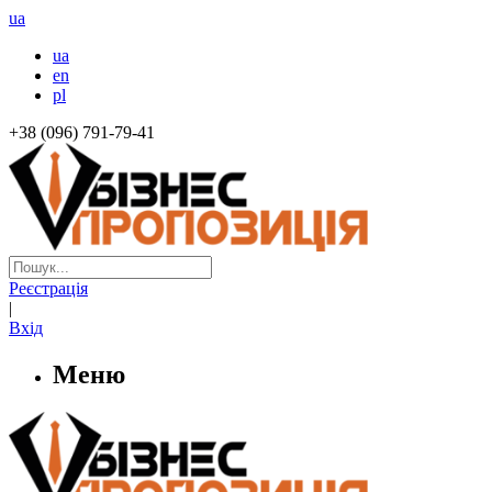
ua
ua
en
pl
+38 (096) 791-79-41
Реєстрація
|
Вхід
Меню