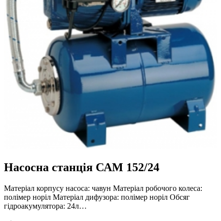
Насосна станція САМ 152/24
Матеріал корпусу насоса: чавун Матеріал робочого колеса:
полімер норіл Матеріал дифузора: полімер норіл Обсяг
гідроакумулятора: 24л…