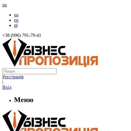
ua
ua
en
pl
+38 (096) 791-79-41
Реєстрація
|
Вхід
Меню