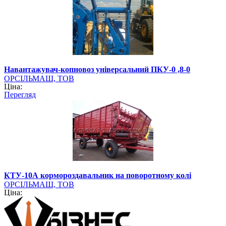
Навантажувач-копновоз універсальний ПКУ-0 ,8-0
ОРСІЛЬМАШ, ТОВ
Ціна:
Перегляд
КТУ-10А кормороздавальник на поворотному колі
ОРСІЛЬМАШ, ТОВ
Ціна: