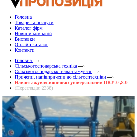
Головна
Товари та послуги
Каталог фірм
Новини компаній
Виставки
Онлайн каталог
Контакти
Головна
—›
Сільськогосподарська техніка
—›
Сільськогосподарські навантажувачі
—›
Причепи, напівпричепи до сільгосптехніки
—›
Навантажувач-копновоз універсальний ПКУ-0 ,8-0
(Переглядів: 2338)