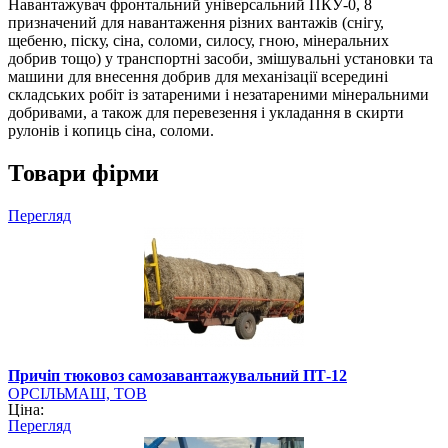
Навантажувач фронтальний універсальний ПКУ-0, 8
призначений для навантаження різних вантажів (снігу,
щебеню, піску, сіна, соломи, силосу, гною, мінеральних
добрив тощо) у транспортні засоби, змішувальні установки та
машини для внесення добрив для механізації всередині
складських робіт із затареними і незатареними мінеральними
добривами, а також для перевезення і укладання в скирти
рулонів і копиць сіна, соломи.
Товари фірми
Перегляд
Причіп тюковоз самозавантажувальний ПТ-12
ОРСІЛЬМАШ, ТОВ
Ціна:
Перегляд