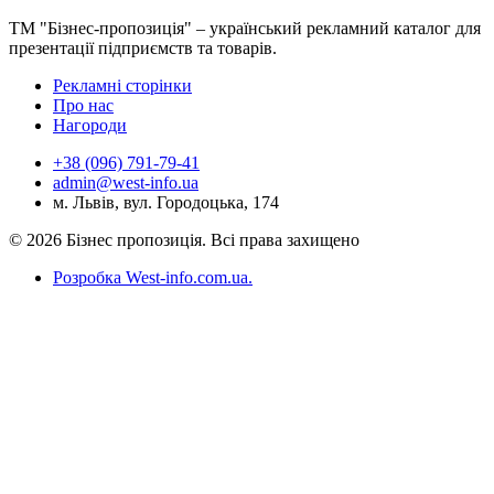
ТМ "Бізнес-пропозиція" – український рекламний каталог для
презентації підприємств та товарів.
Рекламні сторінки
Про нас
Нагороди
+38 (096) 791-79-41
admin@west-info.ua
м. Львів, вул. Городоцька, 174
© 2026 Бізнес пропозиція. Всі права захищено
Розробка West-info.com.ua
.