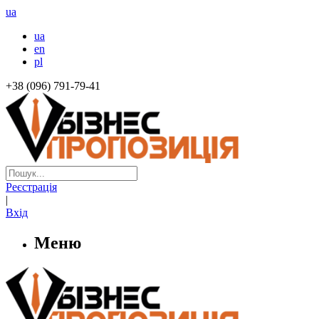
ua
ua
en
pl
+38 (096) 791-79-41
Реєстрація
|
Вхід
Меню