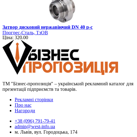
Затвор дисковий нержавіючий DN 40 р-с
Прогрес-Сталь, ТзОВ
Ціна: 320.00
ТМ "Бізнес-пропозиція" – український рекламний каталог для
презентації підприємств та товарів.
Рекламні сторінки
Про нас
Нагороди
+38 (096) 791-79-41
admin@west-info.ua
м. Львів, вул. Городоцька, 174