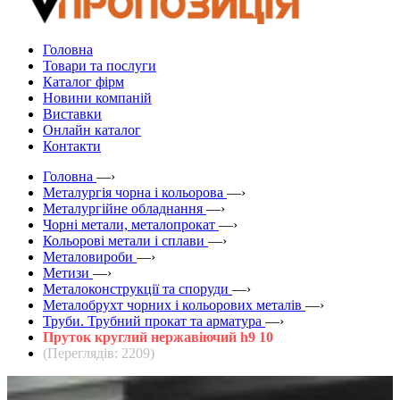
Головна
Товари та послуги
Каталог фірм
Новини компаній
Виставки
Онлайн каталог
Контакти
Головна
—›
Металургія чорна і кольорова
—›
Металургійне обладнання
—›
Чорні метали, металопрокат
—›
Кольорові метали і сплави
—›
Металовироби
—›
Метизи
—›
Металоконструкції та споруди
—›
Металобрухт чорних і кольорових металів
—›
Труби. Трубний прокат та арматура
—›
Пруток круглий нержавіючий h9 10
(Переглядів: 2209)