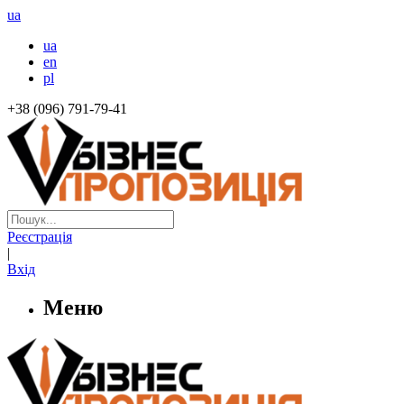
ua
ua
en
pl
+38 (096) 791-79-41
Реєстрація
|
Вхід
Меню