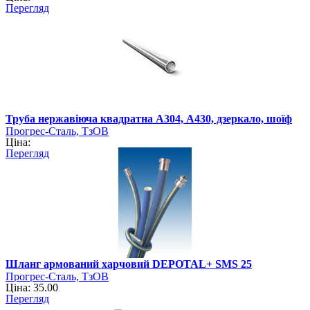
Перегляд
Труба нержавіюча квадратна А304, А430, дзеркало, шоїф
Прогрес-Сталь, ТзОВ
Ціна:
Перегляд
Шланг армований харчовий DEPOTAL+ SMS 25
Прогрес-Сталь, ТзОВ
Ціна: 35.00
Перегляд