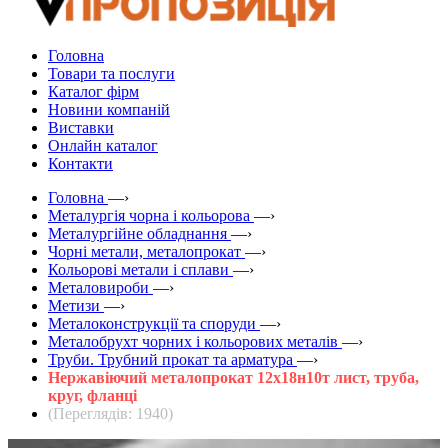
Головна
Товари та послуги
Каталог фірм
Новини компаній
Виставки
Онлайн каталог
Контакти
Головна
—›
Металургія чорна і кольорова
—›
Металургійне обладнання
—›
Чорні метали, металопрокат
—›
Кольорові метали і сплави
—›
Металовироби
—›
Метизи
—›
Металоконструкції та споруди
—›
Металобрухт чорних і кольорових металів
—›
Труби. Трубний прокат та арматура
—›
Нержавіючий металопрокат 12х18н10т лист, труба,
круг, фланці
(Переглядів: 1940)