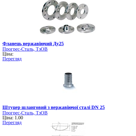
Фланець нержавіючий Ду25
Прогрес-Сталь, ТзОВ
Ціна:
Перегляд
Штуцер шланговий з нержавіючої сталі DN 25
Прогрес-Сталь, ТзОВ
Ціна: 1.00
Перегляд