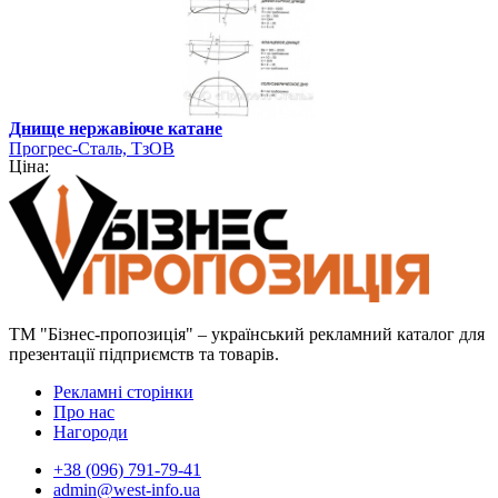
Днище нержавіюче катане
Прогрес-Сталь, ТзОВ
Ціна:
ТМ "Бізнес-пропозиція" – український рекламний каталог для
презентації підприємств та товарів.
Рекламні сторінки
Про нас
Нагороди
+38 (096) 791-79-41
admin@west-info.ua