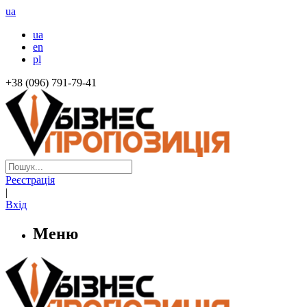
ua
ua
en
pl
+38 (096) 791-79-41
Реєстрація
|
Вхід
Меню