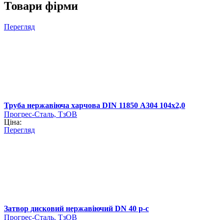
Товари фірми
Перегляд
Труба нержавіюча харчова DIN 11850 А304 104х2,0
Прогрес-Сталь, ТзОВ
Ціна:
Перегляд
Затвор дисковий нержавіючий DN 40 р-с
Прогрес-Сталь, ТзОВ