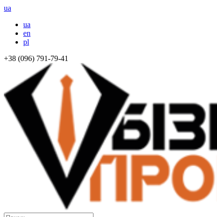
ua
ua
en
pl
+38 (096) 791-79-41