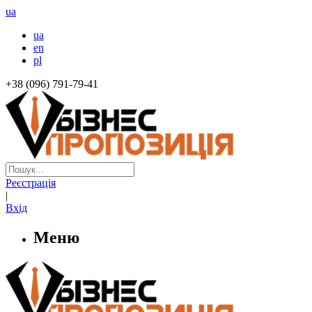
ua
ua
en
pl
+38 (096) 791-79-41
Реєстрація
|
Вхід
Меню