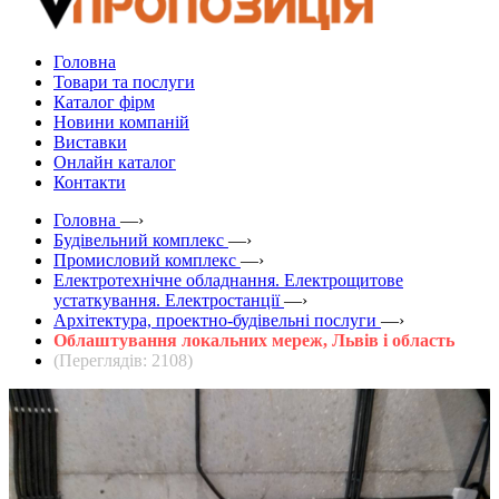
Головна
Товари та послуги
Каталог фірм
Новини компаній
Виставки
Онлайн каталог
Контакти
Головна
—›
Будівельний комплекс
—›
Промисловий комплекс
—›
Електротехнічне обладнання. Електрощитове
устаткування. Електростанції
—›
Архітектура, проектно-будівельні послуги
—›
Облаштування локальних мереж, Львів і область
(Переглядів: 2108)