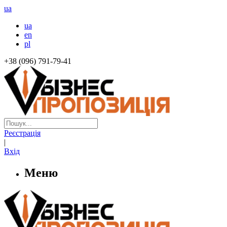
ua
ua
en
pl
+38 (096) 791-79-41
Реєстрація
|
Вхід
Меню