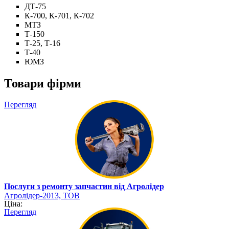
ДТ-75
К-700, К-701, К-702
МТЗ
Т-150
Т-25, Т-16
Т-40
ЮМЗ
Товари фірми
Перегляд
Послуги з ремонту запчастин від Агролідер
Агролідер-2013, ТОВ
Ціна:
Перегляд