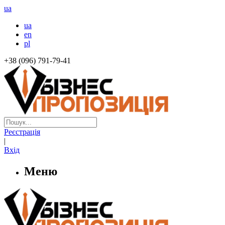
ua
ua
en
pl
+38 (096) 791-79-41
Реєстрація
|
Вхід
Меню