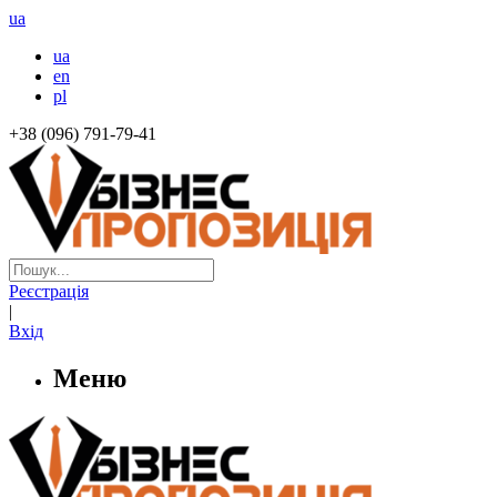
ua
ua
en
pl
+38 (096) 791-79-41
Реєстрація
|
Вхід
Меню