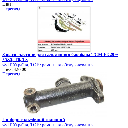
Ціна:
навантажувально-розвантажувальної техніки
Перегляд
Запасні частини для гальмівного барабана TCM FD20 ~
25Z5, T6, T3
ФЛТ Україна, ТОВ: ремонт та обслуговування
Ціна: 420.00
навантажувально-розвантажувальної техніки
Перегляд
Циліндр гальмівний головний
ФЛТ Україна, ТОВ: ремонт та обслуговування