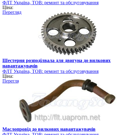
ФЛТ Україна, ТОВ: ремонт та обслуговування
Ціна:
навантажувально-розвантажувальної техніки
Перегляд
Шестерня розподілвала для двигуна до вилкових
навантажувачів
ФЛТ Україна, ТОВ: ремонт та обслуговування
Ціна:
навантажувально-розвантажувальної техніки
Перегляд
Маслопровід до вилкових навантажувачів
ФЛТ Україна, ТОВ: ремонт та обслуговування