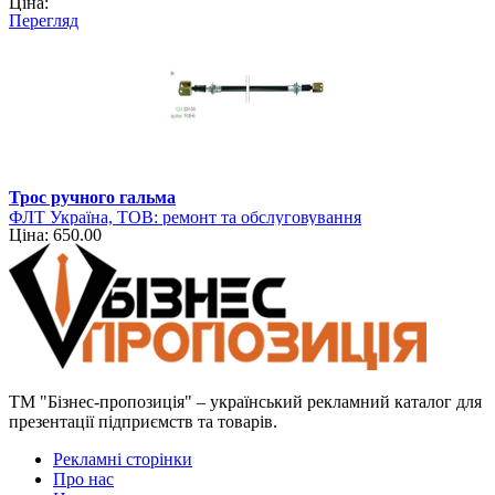
Ціна:
навантажувально-розвантажувальної техніки
Перегляд
Трос ручного гальма
ФЛТ Україна, ТОВ: ремонт та обслуговування
Ціна: 650.00
навантажувально-розвантажувальної техніки
ТМ "Бізнес-пропозиція" – український рекламний каталог для
презентації підприємств та товарів.
Рекламні сторінки
Про нас