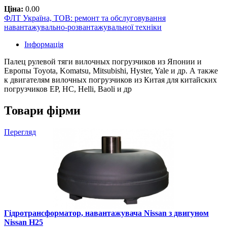
Ціна:
0.00
ФЛТ Україна, ТОВ: ремонт та обслуговування
навантажувально-розвантажувальної техніки
Інформація
Палец рулевой тяги вилочных погрузчиков из Японии и
Европы Toyota, Komatsu, Mitsubishi, Hyster, Yale и др. А также
к двигателям вилочных погрузчиков из Китая для китайских
погрузчиков EP, HC, Helli, Baoli и др
Товари фірми
Перегляд
Гідротрансформатор, навантажувача Nissan з двигуном
Nissan Н25