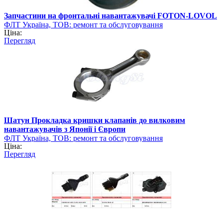
Запчастини на фронтальні навантажувачі FOTON-LOVOL
ФЛТ Україна, ТОВ: ремонт та обслуговування
Ціна:
навантажувально-розвантажувальної техніки
Перегляд
Шатун Прокладка кришки клапанів до вилковим
навантажувачів з Японії і Європи
ФЛТ Україна, ТОВ: ремонт та обслуговування
Ціна:
навантажувально-розвантажувальної техніки
Перегляд