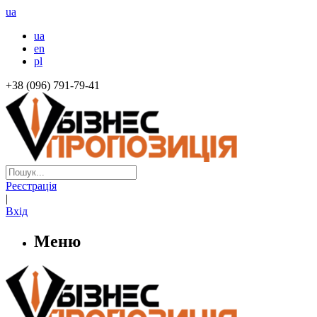
ua
ua
en
pl
+38 (096) 791-79-41
Реєстрація
|
Вхід
Меню