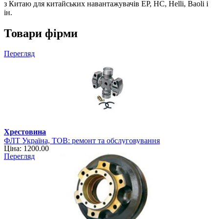
з Китаю для китайських навантажувачів EP, HC, Helli, Baoli і
ін.
Товари фірми
Перегляд
Хрестовина
ФЛТ Україна, ТОВ: ремонт та обслуговування
Ціна: 1200.00
навантажувально-розвантажувальної техніки
Перегляд