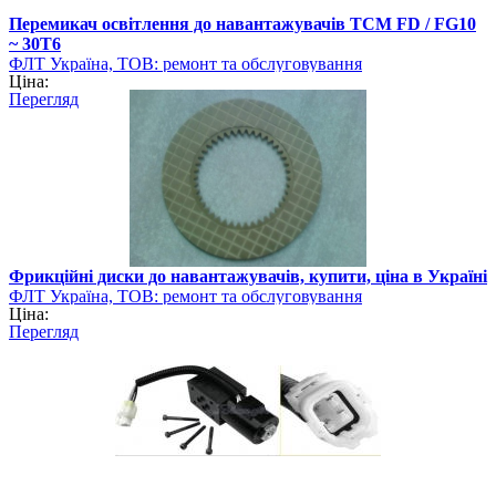
Перемикач освітлення до навантажувачів TCM FD / FG10
~ 30T6
ФЛТ Україна, ТОВ: ремонт та обслуговування
Ціна:
навантажувально-розвантажувальної техніки
Перегляд
Фрикційні диски до навантажувачів, купити, ціна в Україні
ФЛТ Україна, ТОВ: ремонт та обслуговування
Ціна:
навантажувально-розвантажувальної техніки
Перегляд