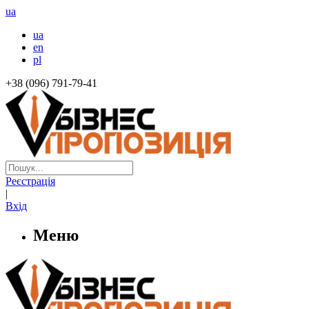
ua
ua
en
pl
+38 (096) 791-79-41
Реєстрація
|
Вхід
Меню