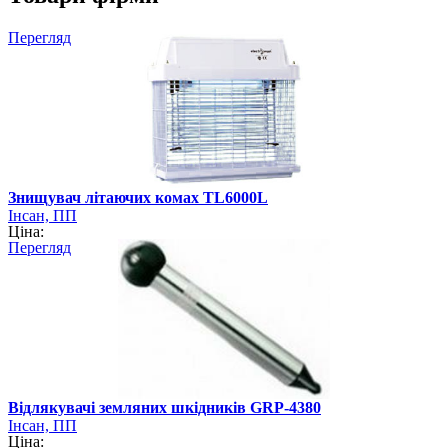
Перегляд
Знищувач літаючих комах TL6000L
Інсан, ПП
Ціна:
Перегляд
Відлякувачі земляних шкідників GRP-4380
Інсан, ПП
Ціна: