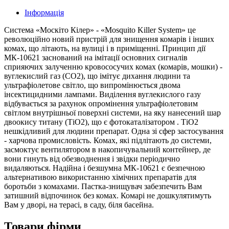
Інформація
Система «Москіто Кілер» - «Mosquito Killer System» це
революційно новий пристрій для знищення комарів і інших
комах, що літають, на вулиці і в приміщенні. Принцип дії
МК-10621 заснований на імітації основних сигналів
сприяючих залученню кровососучих комах (комарів, мошки) -
вуглекислий газ (СО2), що імітує дихання людини та
ультрафіолетове світло, що випромінюється двома
інсектицидними лампами. Виділення вуглекислого газу
відбувається за рахунок опромінення ультрафіолетовим
світлом внутрішньої поверхні системи, на яку нанесений шар
двоокису титану (ТiО2), що є фотокаталізатором . ТiО2
нешкідливий для людини препарат. Одна зі сфер застосування
- харчова промисловість. Комах, які підлітають до системи,
засмоктує вентилятором в накопичувальний контейнер, де
вони гинуть від обезводнення і звідки періодично
видаляються. Надійна і безшумна МК-10621 є безпечною
альтернативою використанню хімічних препаратів для
боротьби з комахами. Пастка-знищувач забезпечить Вам
затишний відпочинок без комах. Комарі не дошкулятимуть
Вам у дворі, на терасі, в саду, біля басейна.
Товари фірми