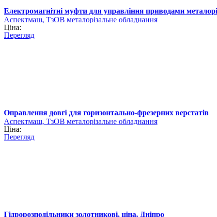
Електромагнітні муфти для управління приводами металорі
Аспектмаш, ТзОВ металорізальне обладнання
Ціна:
Перегляд
Оправлення довгі для горизонтально-фрезерних верстатів
Аспектмаш, ТзОВ металорізальне обладнання
Ціна:
Перегляд
Гідророзподільники золотникові, ціна, Дніпро