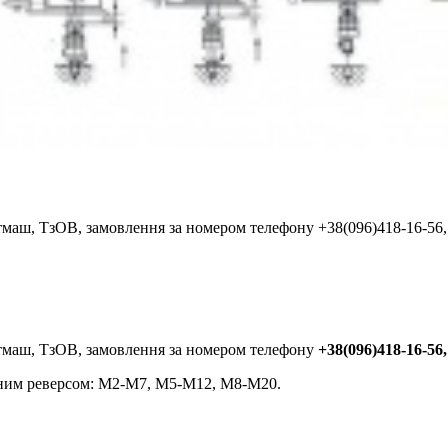
ктмаш, ТзОВ, замовлення за номером телефону +38(096)418-16-56
ктмаш, ТзОВ, замовлення за номером телефону
+38(096)418-16-56,
чним реверсом: М2-М7, М5-М12, М8-М20.