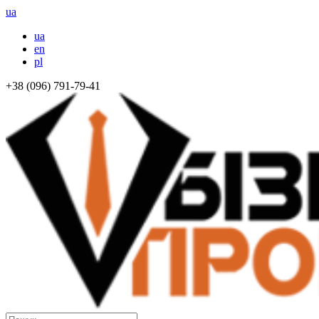
ua
ua
en
pl
+38 (096) 791-79-41