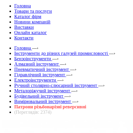
Головна
Товари та послуги
Каталог фірм
Новини компаній
Виставки
Онлайн каталог
Контакти
Головна
—›
Інструменти до різних галузей промисловості
—›
Бензоінструменти
—›
Алмазний інструмент
—›
Пневматичний інструмент
—›
Гідравлічний інструмент
—›
Електроінструменти
—›
Ручний столярно-слюсарний інструмент
—›
Металоріжучий інструмент
—›
Будівельний інструмент
—›
Вимірювальний інструмент
—›
Патрони різьбонарізні реверсивні
(Переглядів: 2374)