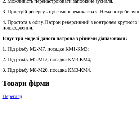
2. Можливість перенастроювати запобіжне зусилля.
3. Пристрій реверсу - що самоперемикається. Нема потреби зу
4. Простота в обігу. Патрон реверсивний з контролем крутного 
пошкодження.
Існує три моделі даного патрона з різними діапазонами:
1. Під різьбу М2-М7, посадка КМ1-КМ3;
2. Під різьбу М5-М12, посадка КМ3-КМ4;
3. Під різьбу М8-М20, посадка КМ3-КМ4.
Товари фірми
Перегляд