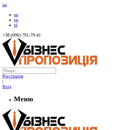
ua
ua
en
pl
+38 (096) 791-79-41
Реєстрація
|
Вхід
Меню