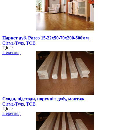
Паркет дуб. Parco 15-22х50-70х200-500мм
Сігма-Тулз, ТОВ
Ціна:
Перегляд
Сходи, підсходи, поручні з дубу, монтаж
Сігма-Тулз, ТОВ
Ціна:
Перегляд