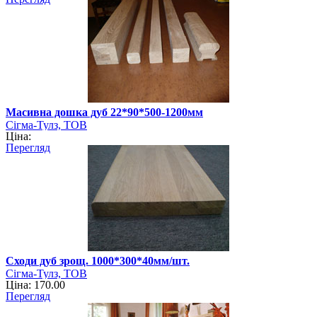
Масивна дошка дуб 22*90*500-1200мм
Сігма-Тулз, ТОВ
Ціна:
Перегляд
Сходи дуб зрощ. 1000*300*40мм/шт.
Сігма-Тулз, ТОВ
Ціна: 170.00
Перегляд