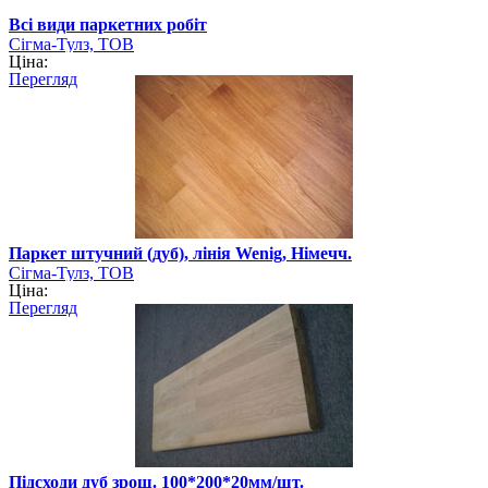
Всі види паркетних робіт
Сігма-Тулз, ТОВ
Ціна:
Перегляд
Паркет штучний (дуб), лінія Wenig, Німечч.
Сігма-Тулз, ТОВ
Ціна:
Перегляд
Підсходи дуб зрощ. 100*200*20мм/шт.