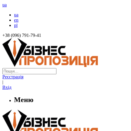
ua
ua
en
pl
+38 (096) 791-79-41
Реєстрація
|
Вхід
Меню