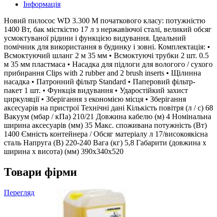
Інформація
Новий пилосос WD 3.300 M початкового класу: потужністю
1400 Вт, бак місткістю 17 л з нержавіючої сталі, великий обсяг
усмоктуваної рідини і функцією видування. Ідеальний
помічник для використання в будинку і зовні. Комплектація: •
Всмоктуючий шланг 2 м 35 мм • Всмоктуючі трубки 2 шт. 0.5
м 35 мм пластмаса • Насадка для підлоги для вологого / сухого
прибирання Clips with 2 rubber and 2 brush inserts • Щілинна
насадка • Патронний фільтр Standard • Паперовий фільтр-
пакет 1 шт. • Функція видування • Ударостійкий захист
циркуляції • Зберігання з економією місця • Зберігання
аксесуарів на пристрої Технічні дані Кількість повітря (л / с) 68
Вакуум (мбар / кПа) 210/21 Довжина кабелю (м) 4 Номінальна
ширина аксесуарів (мм) 35 Макс. споживана потужність (Вт)
1400 Ємність контейнера / Обсяг матеріалу л 17/високоякісна
сталь Напруга (В) 220-240 Вага (кг) 5,8 Габарити (довжина х
ширина х висота) (мм) 390x340x520
Товари фірми
Перегляд