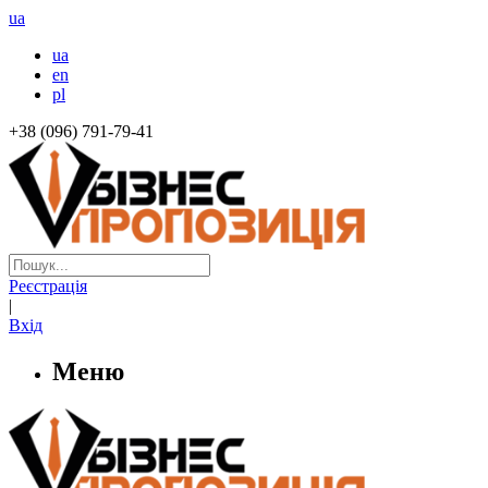
ua
ua
en
pl
+38 (096) 791-79-41
Реєстрація
|
Вхід
Меню