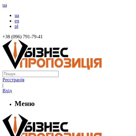
ua
ua
en
pl
+38 (096) 791-79-41
Реєстрація
|
Вхід
Меню