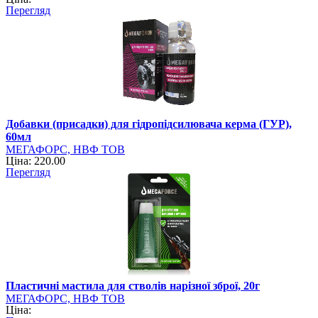
Перегляд
Добавки (присадки) для гідропідсилювача керма (ГУР),
60мл
МЕГАФОРС, НВФ ТОВ
Ціна: 220.00
Перегляд
Пластичні мастила для стволів нарізної зброї, 20г
МЕГАФОРС, НВФ ТОВ
Ціна: