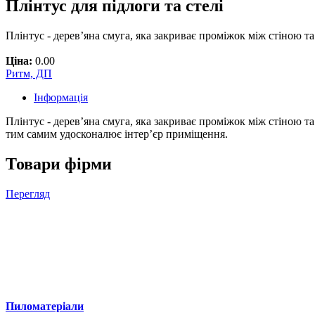
Плінтус для підлоги та стелі
Плінтус - дерев’яна смуга, яка закриває проміжок між стіною 
Ціна:
0.00
Ритм, ДП
Інформація
Плінтус - дерев’яна смуга, яка закриває проміжок між стіною т
тим самим удосконалює інтер’єр приміщення.
Товари фірми
Перегляд
Пиломатеріали