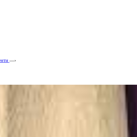
енти
—›