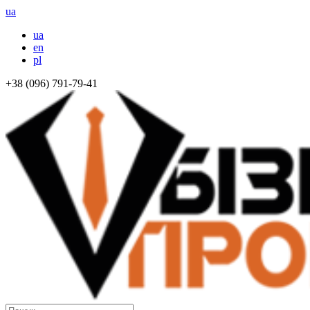
ua
ua
en
pl
+38 (096) 791-79-41