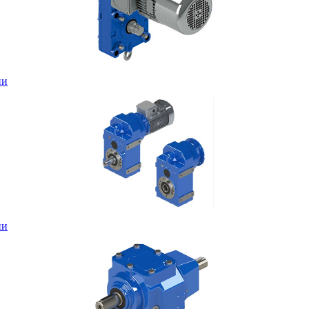
ни
ни