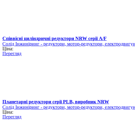
Співвісні циліндричні редуктори NRW серії A/F
Солід Інжиніринг - редуктори, мотор-редуктори, електродвигу
Ціна:
Перегляд
Планетарні редуктори серії PLB, виробник NRW
Солід Інжиніринг - редуктори, мотор-редуктори, електродвигу
Ціна:
Перегляд