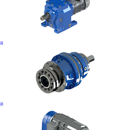
ни
ни