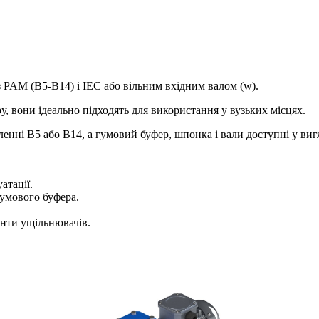
 з PAM (B5-B14) і IEC або вільним вхідним валом (w).
, вони ідеально підходять для використання у вузьких місцях.
енні B5 або B14, а гумовий буфер, шпонка і вали доступні у виг
атації.
гумового буфера.
енти ущільнювачів.