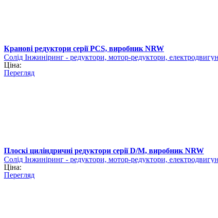
Кранові редуктори серії PCS, виробник NRW
Солід Інжиніринг - редуктори, мотор-редуктори, електродвигу
Ціна:
Перегляд
Плоскі циліндричні редуктори серії D/M, виробник NRW
Солід Інжиніринг - редуктори, мотор-редуктори, електродвигу
Ціна:
Перегляд