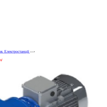
я. Електростанції
—›
RW