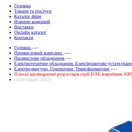
Головна
Товари та послуги
Каталог фірм
Новини компаній
Виставки
Онлайн каталог
Контакти
Головна
—›
Промисловий комплекс
—›
Промислове обладнання
—›
Електротехнічне обладнання. Електрощитове устаткуванн
Електродвигуни. Генератори. Трансформатори
—›
Плоскі циліндричні редуктори серії D/M, виробник N
(Переглядів: 2567)