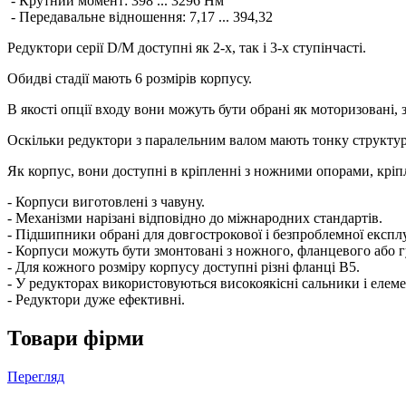
- Крутний момент: 398 ... 3296 Нм
- Передавальне відношення: 7,17 ... 394,32
Редуктори серії D/M доступні як 2-х, так і 3-х ступінчасті.
Обидві стадії мають 6 розмірів корпусу.
В якості опції входу вони можуть бути обрані як моторизовані,
Оскільки редуктори з паралельним валом мають тонку структуру
Як корпус, вони доступні в кріпленні з ножними опорами, кріпл
- Корпуси виготовлені з чавуну.
- Механізми нарізані відповідно до міжнародних стандартів.
- Підшипники обрані для довгострокової і безпроблемної експлу
- Корпуси можуть бути змонтовані з ножного, фланцевого або 
- Для кожного розміру корпусу доступні різні фланці B5.
- У редукторах використовуються високоякісні сальники і елем
- Редуктори дуже ефективні.
Товари фірми
Перегляд