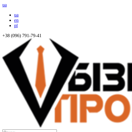
ua
ua
en
pl
+38 (096) 791-79-41