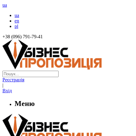
ua
ua
en
pl
+38 (096) 791-79-41
Реєстрація
|
Вхід
Меню