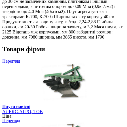
до 30 см не засмічених камінням, плитняком і іншими
перешкодами, з питомим опором до 0,09 Мпа (0,9кг/см2) і
твердістю до 4,0 Мпа (40кг/см2). Плуг агрегатується з
тракторами К-700, К-700а Ширина захвату корпусу 40 см
Продуктивність за годину часу, га/год. 2,24-2,88 Глибина
оранки, см 20-30 Робоча ширина захвату, м 3,2 Маса плуга, кг
2125 Відстань між корпусами, мм 800 габаритні розміри:
довжина, мм 7080 ширина, мм 3865 висота, мм 1790
Товари фірми
Перегляд
Плуги навісні
АЛЕКС-АГРО, ТОВ
Ціна:
Перегляд