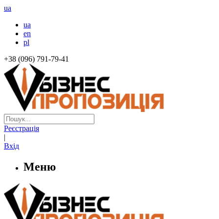
ua
ua
en
pl
+38 (096) 791-79-41
Реєстрація
|
Вхід
Меню