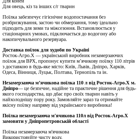
Для коней
Для овець, кіз та інших с/г тварин
Поїлка забезпечує гігієнічне водопостачання без
розбризкування, застою чи обмерзання, тому ідеально
підходить для зими та міжсезоння. Встановлюється у
стаціонарних умовах, підключається до водогону або
накопичувального резервуара.
Доставка поїлок для худоби по Україні
Росток-Агро.Х — український виробник незамерзаючих
поїлок для ВРХ, пропонує купити м’ячикову поїлку 110 літрів
з доставкою в будь-яке місто: Київ, Львів, Дніпро, Харків,
Одеса, Вінниця, Луцьк, Полтава, Тернопіль та ін.
Незамерзаюча м’ячикова поїлка 110 л від Росток-Агро.Х м.
Дніпро
— це безпечне, надійне та практичне рішення для будь-
якого господарства, що дбає про своїх тварин навіть у
найхолоднішу пору року. Замовляйте зараз та отримайте
якісну поїлку напряму від українського виробника!
Поїлка незамерзаюча м'ячикова 110л від Росток-Агро.Х
замовити у Дніпропетровській області
Поїлка незамерзаюча м'ячикова
Використовуйте чисту воду.