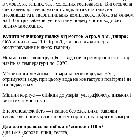
в умовах як теплих, так і холодних господарств. Виготовлена
спеціально для експлуатації у відкритих стайнях, на
пасовищах та в тваринницьких комплексах, поїлка з м’ячиком
на 110 літрів забезпечує постійну подачу чистої води без
ризику замерзання.
Купити м’ячикову поїлку від Росток-Агро.Х з м. Дніпро:
Об’єм поїлки — 110 літрів (ідеально підходить для
обслуговування кількох тварин)
Незамерзаюча конструкція — вода не перетворюється на лід
навіть за температури до -30°C
М’ячиковий механізм — тварина легко відсуває м’яч,
отримуючи воду, при цьому вода не контактує з повітрям і не
охолоджується
Міцний корпус — стійкий до ударів, ультрафіолету, низьких і
високих температур
Енергонезалежність — працює без електрики, завдяки
теплоізоляційним властивостям і принципу закритої камери
Для кого призначена поїлка м’ячикова 110 л?
Для ВРХ (корови, бики, телята)