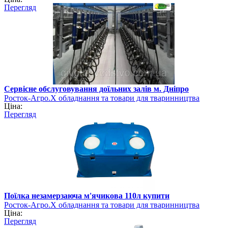
Перегляд
Сервісне обслуговування доїльних залів м. Дніпро
Росток-Агро.Х обладнання та товари для тваринництва
Ціна:
Перегляд
Поїлка незамерзаюча м'ячикова 110л купити
Росток-Агро.Х обладнання та товари для тваринництва
Ціна:
Перегляд