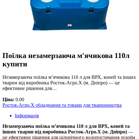
Поїлка незамерзаюча м'ячикова 110л
купити
Незамерзаюча поїлка м’ячикова 110 л для ВРХ, коней та інших
тварин від виробника Росток-Агро.Х (м. Дніпро) — це
ефективне рішення для…
Ціна:
0.00
Росток-Агро.Х обладнання та товари для тваринництва
Інформація
Незамерзаюча поїлка м’ячикова 110 л для ВРХ, коней та
інших тварин від виробника Росток-Агро.Х (м. Дніпро)
—
це ефективне рішення для цілорічного водопостачання худоби