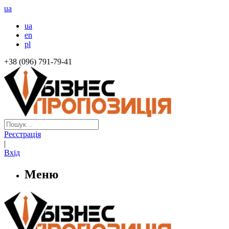
ua
ua
en
pl
+38 (096) 791-79-41
Реєстрація
|
Вхід
Меню