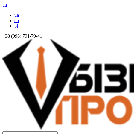
ua
ua
en
pl
+38 (096) 791-79-41