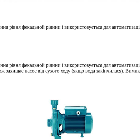
ня рівня фекадьной рідини і використовується для автоматизац
я рівня фекадьной рідини і використовується для автоматизації
ож захищає насос від сухого ходу (якщо вода закінчилася). Вими