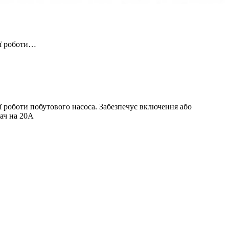
ії роботи…
 роботи побутового насоса. Забезпечує включення або
кач на 20А