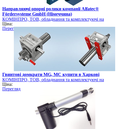
Направляючі опорні ролики компанії Alfatec®
Fördersysteme GmbH (Німеччина)
КОМІНПРО, ТОВ, обладнання та комплектуючі на
Ціна:
промисловому ринку України
Перегляд
Гвинтові домкрати MG, MC купити в Харкові
КОМІНПРО, ТОВ, обладнання та комплектуючі на
Ціна:
промисловому ринку України
Перегляд