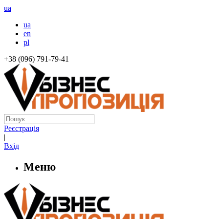
ua
ua
en
pl
+38 (096) 791-79-41
Реєстрація
|
Вхід
Меню