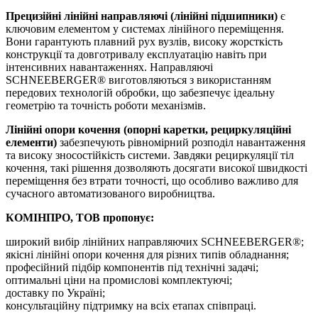
Прецизійні лінійні направляючі (лінійні підшипники)
є
ключовим елементом у системах лінійного переміщення.
Вони гарантують плавний рух вузлів, високу жорсткість
конструкції та довготривалу експлуатацію навіть при
інтенсивних навантаженнях. Направляючі
SCHNEEBERGER® виготовляються з використанням
передових технологій обробки, що забезпечує ідеальну
геометрію та точність роботи механізмів.
Лінійні опори кочення (опорні каретки, рециркуляційні
елементи)
забезпечують рівномірний розподіл навантаження
та високу зносостійкість системи. Завдяки рециркуляції тіл
кочення, такі рішення дозволяють досягати високої швидкості
переміщення без втрати точності, що особливо важливо для
сучасного автоматизованого виробництва.
КОМІНПРО, ТОВ пропонує:
широкий вибір лінійних направляючих SCHNEEBERGER®;
якісні лінійні опори кочення для різних типів обладнання;
професійний підбір компонентів під технічні задачі;
оптимальні ціни на промислові комплектуючі;
доставку по Україні;
консультаційну підтримку на всіх етапах співпраці.