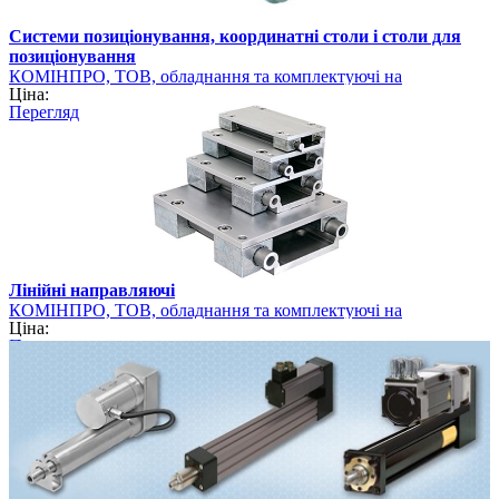
Системи позиціонування, координатні столи і столи для
позиціонування
КОМІНПРО, ТОВ, обладнання та комплектуючі на
Ціна:
промисловому ринку України
Перегляд
Лінійні направляючі
КОМІНПРО, ТОВ, обладнання та комплектуючі на
Ціна:
промисловому ринку України
Перегляд