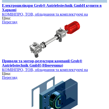
Електроциліндри Grob® Antriebstechnik GmbH купити в
Харкові
КОМІНПРО, ТОВ, обладнання та комплектуючі на
Ціна:
промисловому ринку України
Перегляд
Приводи та мотор-редуктори компанії Grob®
Antriebstechnik GmbH (Німеччина)
КОМІНПРО, ТОВ, обладнання та комплектуючі на
Ціна:
промисловому ринку України
Перегляд