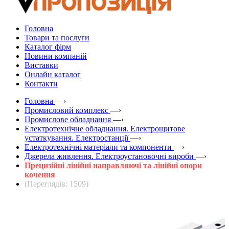
Головна
Товари та послуги
Каталог фірм
Новини компаній
Виставки
Онлайн каталог
Контакти
Головна
—›
Промисловий комплекс
—›
Промислове обладнання
—›
Електротехнічне обладнання. Електрощитове
устаткування. Електростанції
—›
Електротехнічні матеріали та компоненти
—›
Джерела живлення. Електроустановочні вироби
—›
Прецизійні лінійні направляючі та лінійні опори
кочення
(Переглядів: 1509)