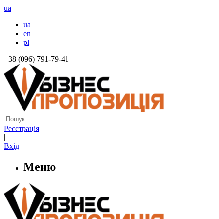
ua
ua
en
pl
+38 (096) 791-79-41
Реєстрація
|
Вхід
Меню