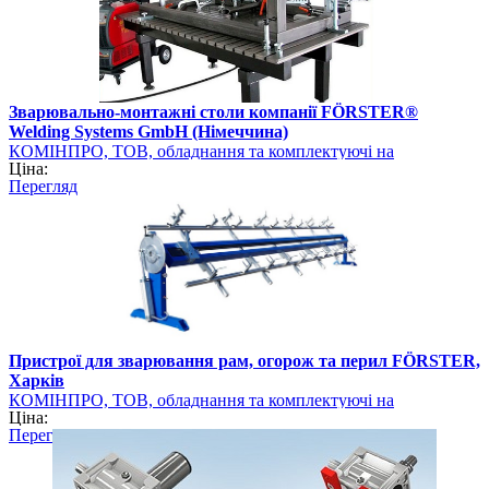
Зварювально-монтажні столи компанії FÖRSTER®
Welding Systems GmbH (Німеччина)
КОМІНПРО, ТОВ, обладнання та комплектуючі на
Ціна:
промисловому ринку України
Перегляд
Пристрої для зварювання рам, огорож та перил FÖRSTER,
Харків
КОМІНПРО, ТОВ, обладнання та комплектуючі на
Ціна:
промисловому ринку України
Перегляд