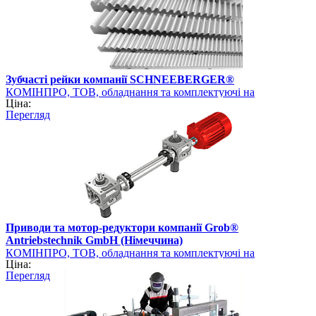
Зубчасті рейки компанії SCHNEEBERGER®
КОМІНПРО, ТОВ, обладнання та комплектуючі на
Ціна:
промисловому ринку України
Перегляд
Приводи та мотор-редуктори компанії Grob®
Antriebstechnik GmbH (Німеччина)
КОМІНПРО, ТОВ, обладнання та комплектуючі на
Ціна:
промисловому ринку України
Перегляд