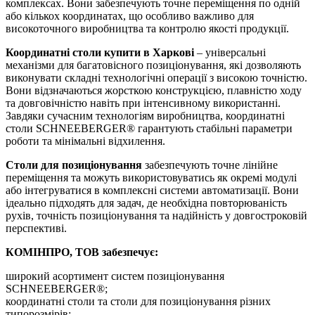
комплексах. Вони забезпечують точне переміщення по одній
або кількох координатах, що особливо важливо для
високоточного виробництва та контролю якості продукції.
Координатні столи купити в Харкові
– універсальні
механізми для багатовісного позиціонування, які дозволяють
виконувати складні технологічні операції з високою точністю.
Вони відзначаються жорсткою конструкцією, плавністю ходу
та довговічністю навіть при інтенсивному використанні.
Завдяки сучасним технологіям виробництва, координатні
столи SCHNEEBERGER® гарантують стабільні параметри
роботи та мінімальні відхилення.
Столи для позиціонування
забезпечують точне лінійне
переміщення та можуть використовуватись як окремі модулі
або інтегруватися в комплексні системи автоматизації. Вони
ідеально підходять для задач, де необхідна повторюваність
рухів, точність позиціонування та надійність у довгостроковій
перспективі.
КОМІНПРО, ТОВ забезпечує:
широкий асортимент систем позиціонування
SCHNEEBERGER®;
координатні столи та столи для позиціонування різних
типорозмірів;