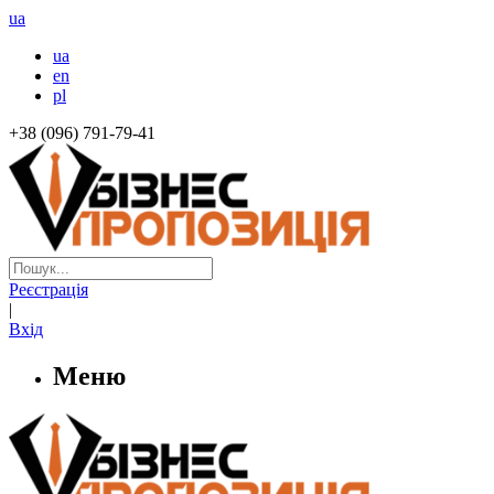
ua
ua
en
pl
+38 (096) 791-79-41
Реєстрація
|
Вхід
Меню