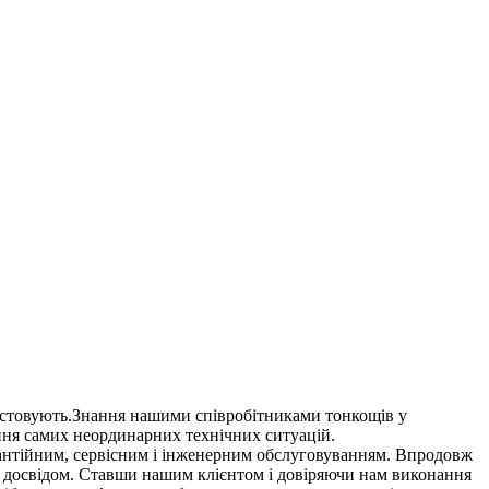
истовують.Знання нашими співробітниками тонкощів у
ення самих неординарних технічних ситуацій.
арантійним, сервісним і інженерним обслуговуванням. Впродовж
м досвідом. Ставши нашим клієнтом і довіряючи нам виконання