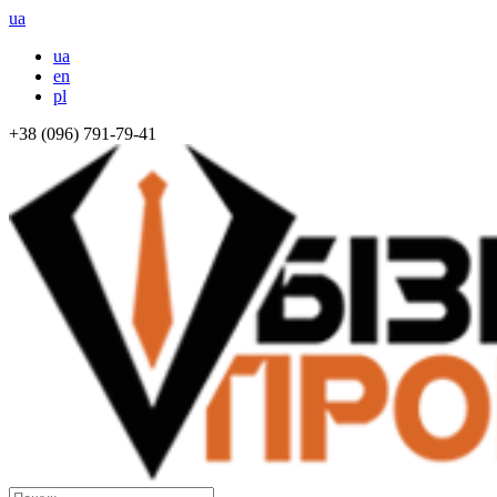
ua
ua
en
pl
+38 (096) 791-79-41