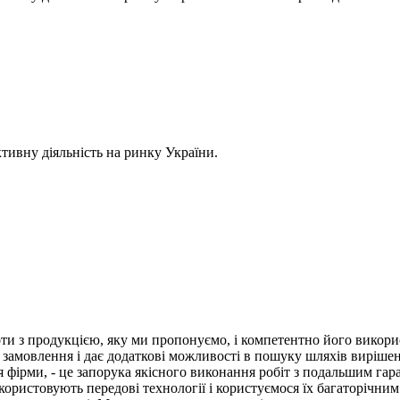
ктивну діяльність на ринку України.
оти з продукцією, яку ми пропонуємо, і компетентно його викор
о замовлення і дає додаткові можливості в пошуку шляхів виріш
я фірми, - це запорука якісного виконання робіт з подальшим г
ористовують передові технології і користуємося їх багаторічни