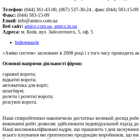
Телефон:
(044) 361-43-00, (067) 537-30-24 , факс (044) 583-15-09
Факс:
(044) 583-15-09
Email:
info@amico.com.ua
Веб сайт:
amico.com.ua, amico.in.ua
Адреса:
м. Київ, вул. Заболотного, 5, оф. 5
Інформація
«Аміко систем» засноване в 2008 році і з того часу проводить а
Основні напрями діяльності фірми:
гаражні ворота;
відкатні ворота;
автоматика для воріт;
шлагбаум;
ролети і ролетні ворота;
розсувні ворота.
Наші співробітники накопичили достатньо великий досвід роб
виконанні робіт дозволяє здійснювати індивідуальний підхід д
Наші висококваліфіковані кадри, що працюють з дня заснуванн
всього існування ми пропонуємо продукцію виробників, що вик