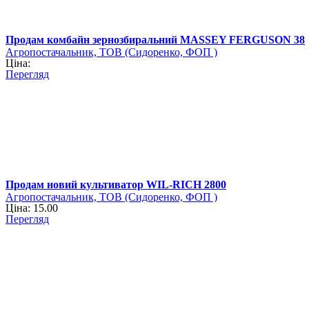
Продам комбайн зернозбиральний MASSEY FERGUSON 38
Агропостачальник, ТОВ (Сидоренко, ФОП )
Ціна:
Перегляд
Продам новий культиватор WIL-RICH 2800
Агропостачальник, ТОВ (Сидоренко, ФОП )
Ціна: 15.00
Перегляд