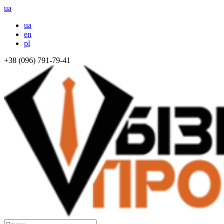
ua
ua
en
pl
+38 (096) 791-79-41