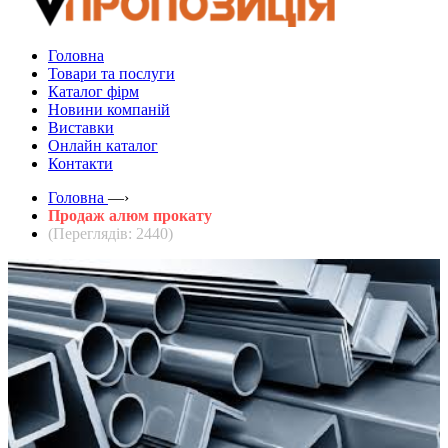
Головна
Товари та послуги
Каталог фірм
Новини компаній
Виставки
Онлайн каталог
Контакти
Головна
—›
Продаж алюм прокату
(Переглядів: 2440)