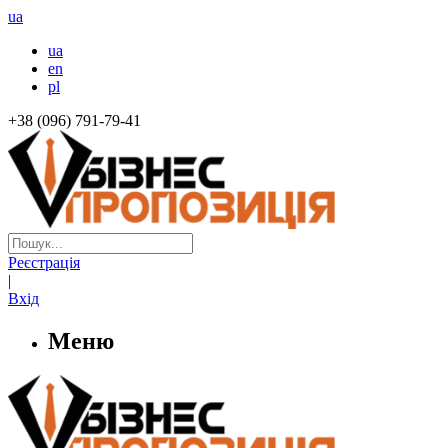
ua
ua
en
pl
+38 (096) 791-79-41
Реєстрація
|
Вхід
Меню