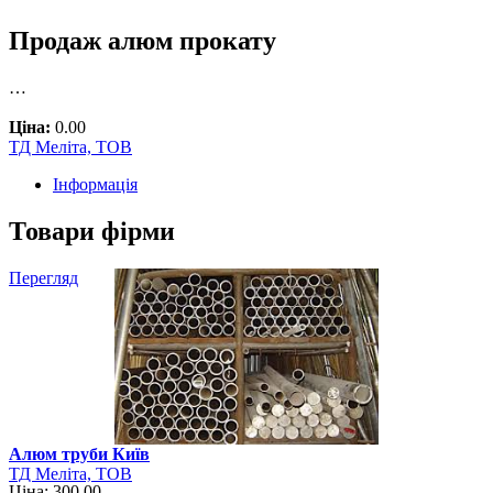
Продаж алюм прокату
…
Ціна:
0.00
ТД Меліта, ТОВ
Інформація
Товари фірми
Перегляд
Алюм труби Київ
ТД Меліта, ТОВ
Ціна: 300.00