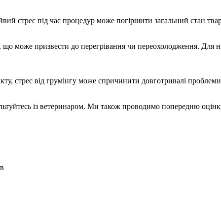
йвий стрес під час процедур може погіршити загальний стан тва
 що може призвести до перегрівання чи переохолодження. Для ни
акту, стрес від грумінгу може спричинити довготривалі проблеми
ультуйтесь із ветеринаром. Ми також проводимо попередню оцінк
ів