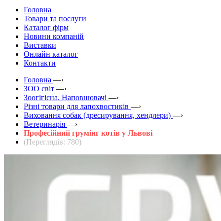
Головна
Товари та послуги
Каталог фірм
Новини компаній
Виставки
Онлайн каталог
Контакти
Головна
—›
ЗOO світ
—›
Зоогігієна. Наповнювачі
—›
Різні товари для лапохвостиків
—›
Виховання собак (дресирування, хендлери)
—›
Ветеринарія
—›
Професійний грумінг котів у Львові
(Переглядів: 780)