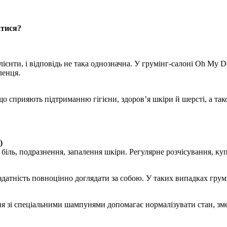
атися?
ієнти, і відповідь не така однозначна. У грумінг-салоні Oh My D
ленця.
о сприяють підтриманню гігієни, здоров’я шкіри й шерсті, а тако
)
ь біль, подразнення, запалення шкіри. Регулярне розчісування, 
датність повноцінно доглядати за собою. У таких випадках грумін
ня зі спеціальними шампунями допомагає нормалізувати стан, зм