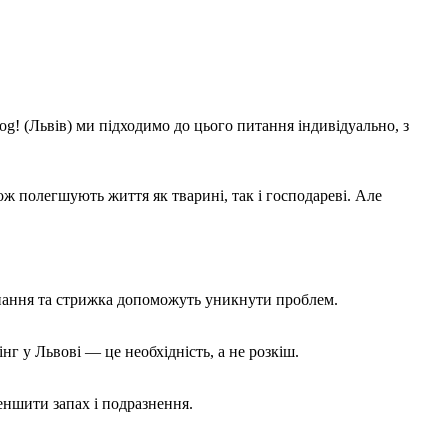
og! (Львів) ми підходимо до цього питання індивідуально, з
ж полегшують життя як тварині, так і господареві. Але
купання та стрижка допоможуть уникнути проблем.
г у Львові — це необхідність, а не розкіш.
еншити запах і подразнення.