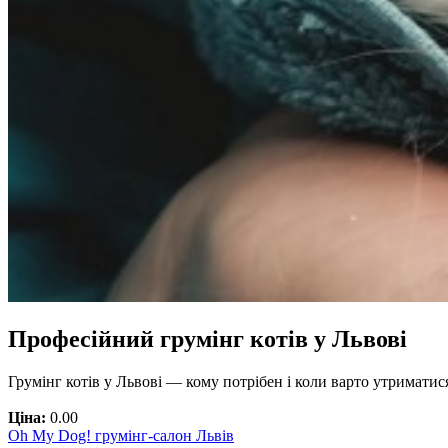
Професійний грумінг котів у Львові
Грумінг котів у Львові — кому потрібен і коли варто утримати
Ціна:
0.00
Oh My Dog! грумінг-салон Львів