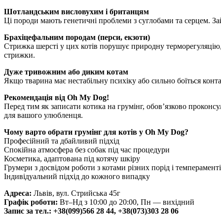
Шотландським висловухим і британцям
Ці породи мають генетичні проблеми з суглобами та серцем. За
Брахіцефальним породам (перси, екзоти)
Стрижка шерсті у цих котів порушує природну терморегуляцію,
стрижки.
Дуже тривожним або диким котам
Якщо тварина має нестабільну психіку або сильно боїться конт
Рекомендація від Oh My Dog!
Перед тим як записати котика на грумінг, обов’язково проконс
для вашого улюбленця.
Чому варто обрати грумінг для котів у Oh My Dog?
Професійний та дбайливий підхід
Спокійна атмосфера без собак під час процедури
Косметика, адаптована під котячу шкіру
Грумери з досвідом роботи з котами різних порід і темперамент
Індивідуальний підхід до кожного випадку
Адреса:
Львів, вул. Стрийська 45г
Графік роботи:
Вт–Нд з 10:00 до 20:00, Пн — вихідний
Запис за тел.: +38(099)566 28 44, +38(073)303 28 06