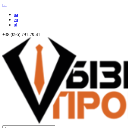
ua
ua
en
pl
+38 (096) 791-79-41