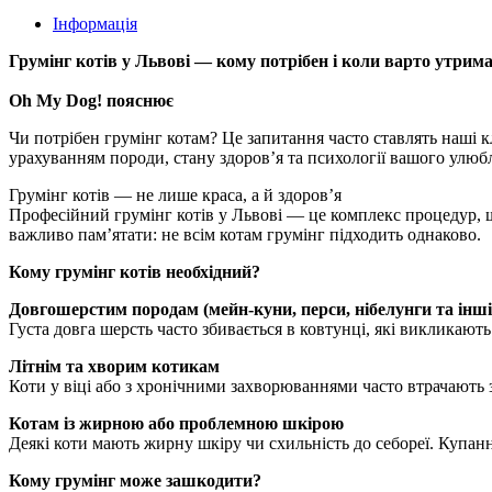
Інформація
Грумінг котів у Львові — кому потрібен і коли варто утрим
Oh My Dog! пояснює
Чи потрібен грумінг котам? Це запитання часто ставлять наші кл
урахуванням породи, стану здоров’я та психології вашого улюб
Грумінг котів — не лише краса, а й здоров’я
Професійний грумінг котів у Львові — це комплекс процедур, щ
важливо пам’ятати: не всім котам грумінг підходить однаково.
Кому грумінг котів необхідний?
Довгошерстим породам (мейн-куни, перси, нібелунги та інші
Густа довга шерсть часто збивається в ковтунці, які викликают
Літнім та хворим котикам
Коти у віці або з хронічними захворюваннями часто втрачають з
Котам із жирною або проблемною шкірою
Деякі коти мають жирну шкіру чи схильність до себореї. Купан
Кому грумінг може зашкодити?