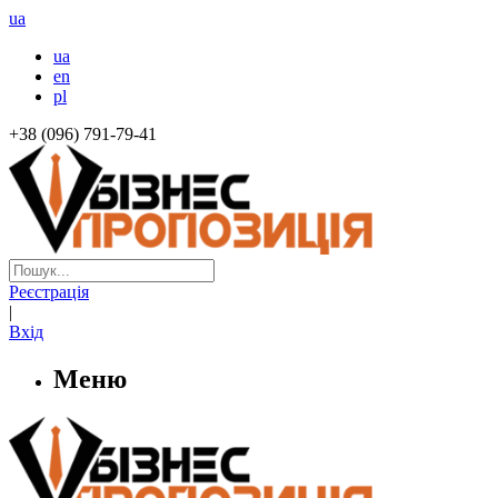
ua
ua
en
pl
+38 (096) 791-79-41
Реєстрація
|
Вхід
Меню