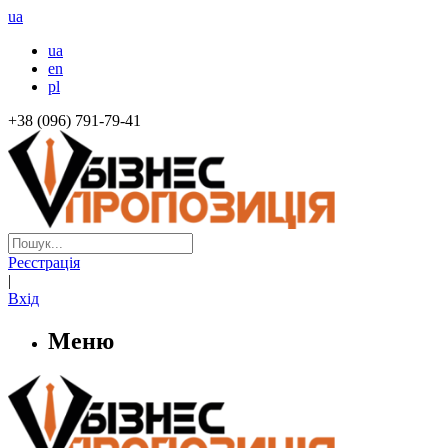
ua
ua
en
pl
+38 (096) 791-79-41
Реєстрація
|
Вхід
Меню