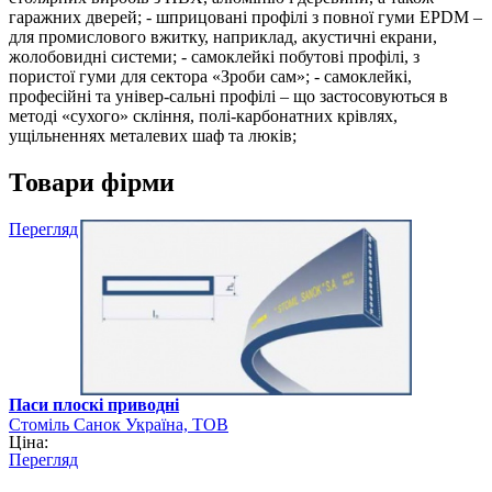
гаражних дверей; - шприцовані профілі з повної гуми EPDM –
для промислового вжитку, наприклад, акустичні екрани,
жолобовидні системи; - самоклейкі побутові профілі, з
пористої гуми для сектора «Зроби сам»; - самоклейкі,
професійні та універ-сальні профілі – що застосовуються в
методі «сухого» скління, полі-карбонатних крівлях,
ущільненнях металевих шаф та люків;
Товари фірми
Перегляд
Паси плоскі приводні
Стоміль Санок Україна, ТОВ
Ціна:
Перегляд