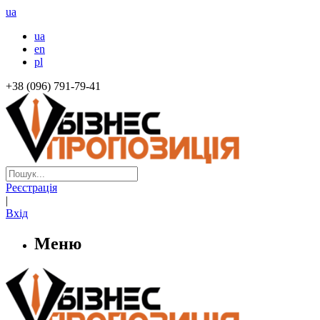
ua
ua
en
pl
+38 (096) 791-79-41
Реєстрація
|
Вхід
Меню