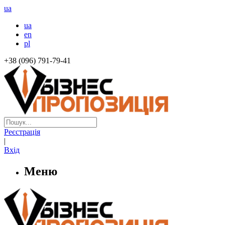
ua
ua
en
pl
+38 (096) 791-79-41
Реєстрація
|
Вхід
Меню